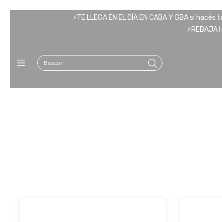
⚡️TE LLEGA EN EL DÍA EN CABA Y GBA si hacés tu 
⚡️REBAJA 