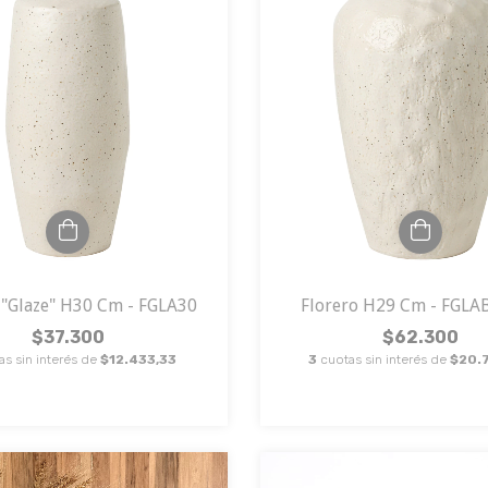
 "Glaze" H30 Cm - FGLA30
Florero H29 Cm - FGL
$37.300
$62.300
as sin interés de
$12.433,33
3
cuotas sin interés de
$20.