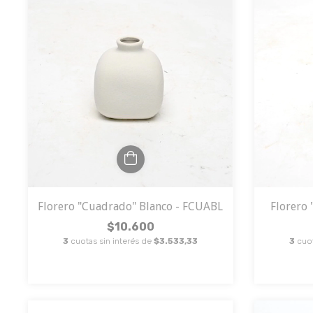
Florero "Cuadrado" Blanco - FCUABL
Florero
$10.600
3
cuotas sin interés de
$3.533,33
3
cuot