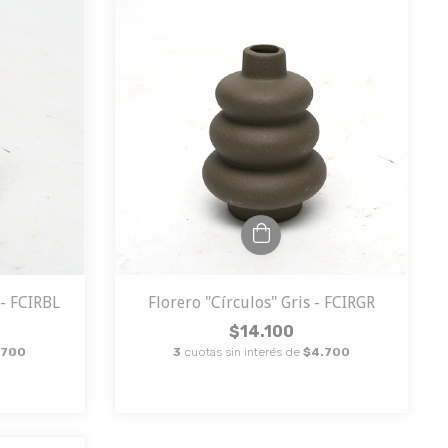
 - FCIRBL
Florero "Círculos" Gris - FCIRGR
$14.100
.700
3
cuotas sin interés de
$4.700