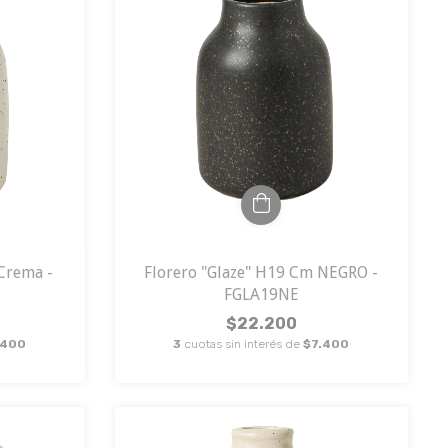
Crema -
Florero "Glaze" H19 Cm NEGRO -
FGLA19NE
$22.200
.400
3
cuotas sin interés de
$7.400