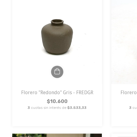
Florero "Redondo" Gris - FREDGR
Florero
$10.600
3
cuotas sin interés de
$3.533,33
3
cu