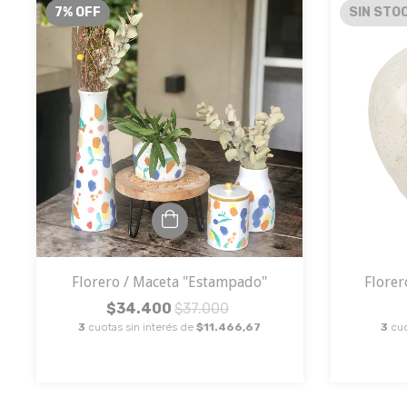
7
%
OFF
SIN STO
Florero / Maceta "Estampado"
Flore
$34.400
$37.000
3
cuotas sin interés de
$11.466,67
3
cuo