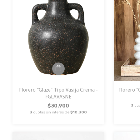
Florero "Glaze" Tipo Vasija Crema -
Florero 
FGLAVASNE
$30.900
3
cuo
3
cuotas sin interés de
$10.300