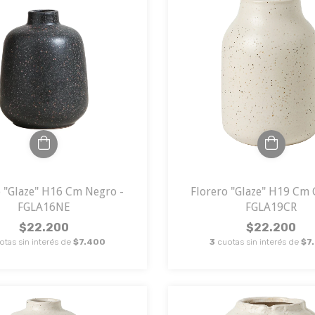
o "Glaze" H16 Cm Negro -
Florero "Glaze" H19 Cm 
FGLA16NE
FGLA19CR
$22.200
$22.200
otas sin interés de
$7.400
3
cuotas sin interés de
$7