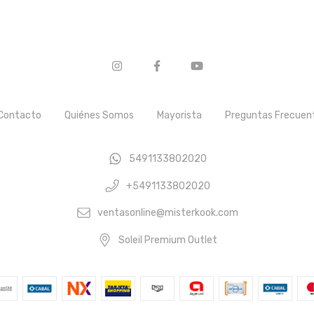
Contacto
Quiénes Somos
Mayorista
Preguntas Frecuen
5491133802020
+5491133802020
ventasonline@misterkook.com
Soleil Premium Outlet