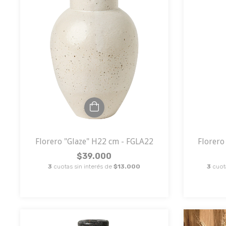
Florero "Glaze" H22 cm - FGLA22
Florero
$39.000
3
cuotas sin interés de
$13.000
3
cuot