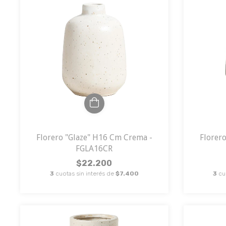
Florero "Glaze" H16 Cm Crema -
Florer
FGLA16CR
$22.200
3
cuotas sin interés de
$7.400
3
cu