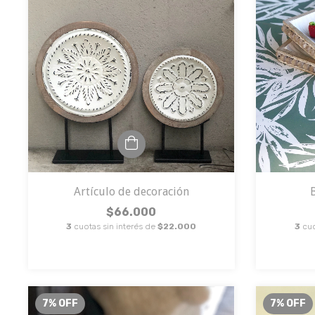
Artículo de decoración
$66.000
3
cuotas sin interés de
$22.000
3
cuo
7
%
OFF
7
%
OFF