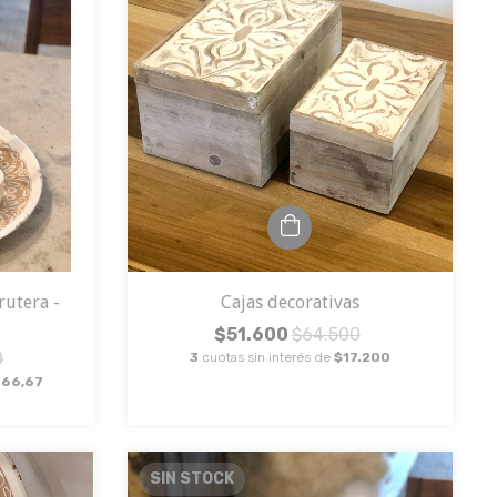
rutera -
Cajas decorativas
$51.600
$64.500
0
3
cuotas sin interés de
$17.200
666,67
SIN STOCK