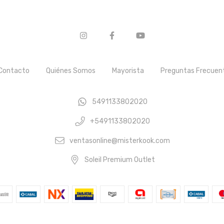
Contacto
Quiénes Somos
Mayorista
Preguntas Frecuen
5491133802020
+5491133802020
ventasonline@misterkook.com
Soleil Premium Outlet