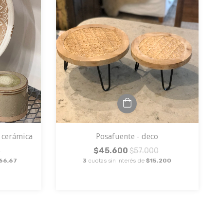
e cerámica
Posafuente - deco
0
$45.600
$57.000
66,67
3
cuotas sin interés de
$15.200