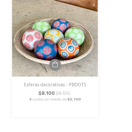
Esferas decorativas - PBDOTS
$8.100
$8.100
3
cuotas sin interés de
$2.700