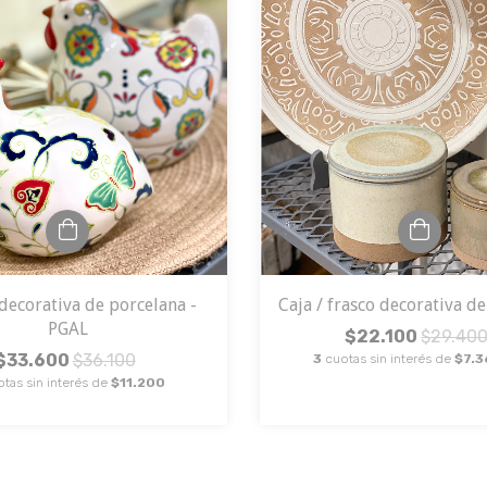
 decorativa de porcelana -
Caja / frasco decorativa d
PGAL
$22.100
$29.40
$33.600
$36.100
3
cuotas sin interés de
$7.3
otas sin interés de
$11.200