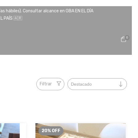
ías hábiles). Consultar alcance en GBA EN EL DÍA
 PAÍS 🇦🇷
0
Filtrar
20
%
OFF