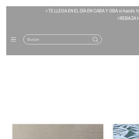
⚡️TE LLEGA EN EL DÍA EN CABA Y GBA si hacés tu 
⚡️REBAJA 