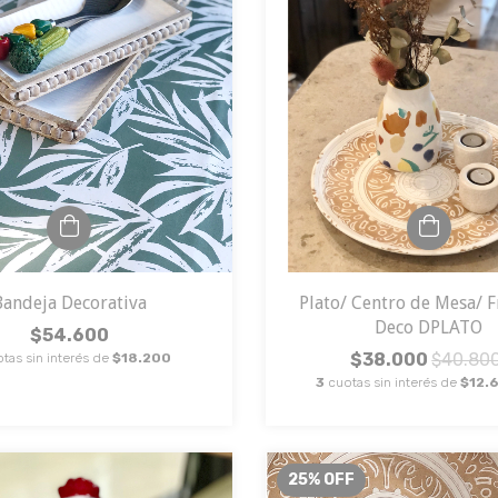
Bandeja Decorativa
Plato/ Centro de Mesa/ F
Deco DPLATO
$54.600
$38.000
$40.80
tas sin interés de
$18.200
3
cuotas sin interés de
$12.
25
%
OFF