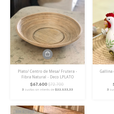
Plato/ Centro de Mesa/ Frutera -
Gallina
Fibra Natural - Deco LPLATO
$67.600
$72.700
3
cuotas sin interés de
$22.533,33
3
cu
SIN STOCK