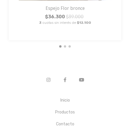
Espejo Flor bronce
$36.300
$39.000
3
cuotas sin interés de
$12.100
Inicio
Productos
Contacto