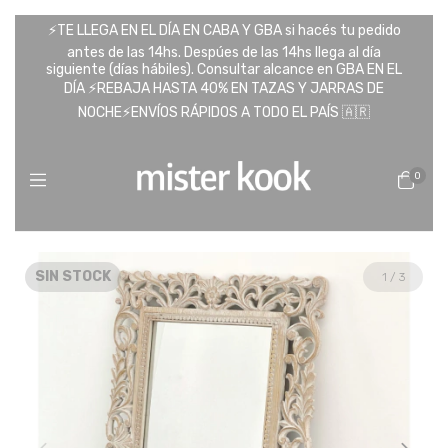
⚡️TE LLEGA EN EL DÍA EN CABA Y GBA si hacés tu pedido
antes de las 14hs. Despúes de las 14hs llega al día
siguiente (días hábiles). Consultar alcance en GBA EN EL
DÍA ⚡️REBAJA HASTA 40% EN TAZAS Y JARRAS DE
NOCHE⚡️ENVÍOS RÁPIDOS A TODO EL PAÍS 🇦🇷
0
SIN STOCK
1
/
3