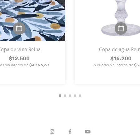
Copa de vino Reina
Copa de agua Rei
$12.500
$16.200
as sin interés de
$4.166,67
3
cuotas sin interés de
$5