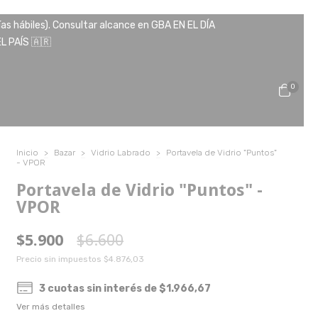
ías hábiles). Consultar alcance en GBA EN EL DÍA
 PAÍS 🇦🇷
0
Inicio
>
Bazar
>
Vidrio Labrado
>
Portavela de Vidrio "Puntos"
- VPOR
Portavela de Vidrio "Puntos" -
VPOR
$5.900
$6.600
Precio sin impuestos
$4.876,03
3
cuotas sin interés de
$1.966,67
Ver más detalles