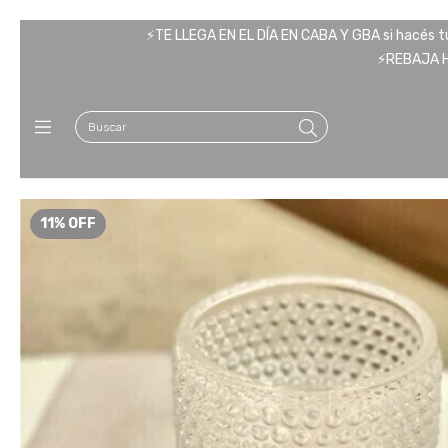
⚡️TE LLEGA EN EL DÍA EN CABA Y GBA si hacés tu 
⚡️REBAJA 
11
%
OFF