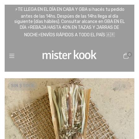
⚡️TE LLEGA EN EL DÍA EN CABA Y GBA si hacés tu pedido
antes de las 14hs. Despúes de las 14hs llega al día
siguiente (días hábiles). Consultar alcance en GBA EN EL
DÍA ⚡️REBAJA HASTA 40% EN TAZAS Y JARRAS DE
NOCHE⚡️ENVÍOS RÁPIDOS A TODO EL PAÍS 🇦🇷
0
SIN STOCK
1
/
3