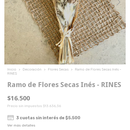
Inicio
>
Decoración
>
Flores Secas
>
Ramo de Flores Secas Inés -
RINES
Ramo de Flores Secas Inés - RINES
$16.500
Precio sin impuestos
$13.636,36
3
cuotas sin interés de
$5.500
Ver más detalles